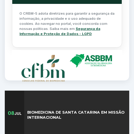
r
t
m
i
O CRBM-5 adota diretrizes para garantir a segurança da
informação, a privacidade e o uso adequado de
z
o
cookies. Ao navegar no portal, você concorda com
e
nossas políticas. Saiba mais em
Segurança da
e
Informação e Proteção de Dados - LGPD
s
s
n
u
a
t
V
s
e
i
o
r
t
i
u
f
a
B
i
ç
i
08
BIOMEDICINA DE SANTA CATARINA EM MISSÃO
JUL
q
INTERNACIONAL
ã
o
u
o
m