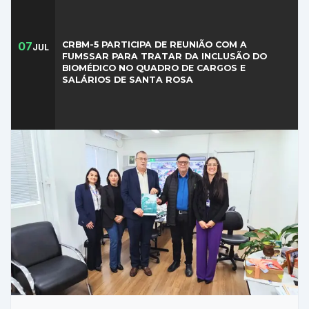
e
ONLINE
t
m
i
07
CRBM-5 PARTICIPA DE REUNIÃO COM A
JUL
R
c
FUMSSAR PARA TRATAR DA INCLUSÃO DO
BIOMÉDICO NO QUADRO DE CARGOS E
S
a
SALÁRIOS DE SANTA ROSA
e
e
S
a
C
D
e
c
CONSULTAR
AGORA
i
SAIBA
s
MAIS
ã
o
d
o