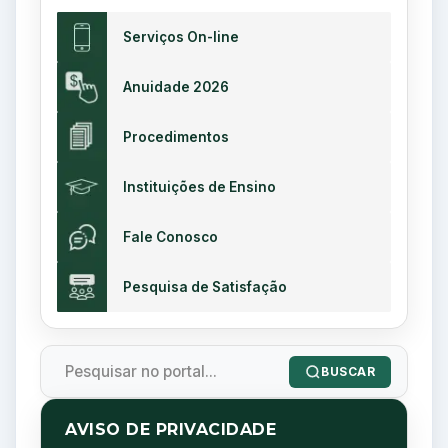
e
a
E
Serviços On-line
2
d
s
Anuidade 2026
0
e
c
Procedimentos
2
I
l
Instituições de Ensino
6
n
a
Fale Conosco
s
r
Pesquisa de Satisfação
R
c
e
e
g
r
BUSCAR
u
c
l
i
AVISO DE PRIVACIDADE
i
a