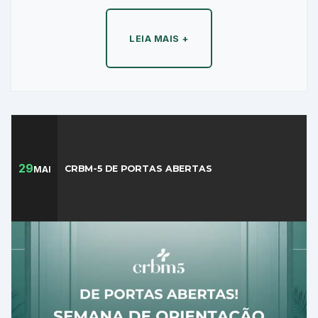
T
R
LEIA MAIS +
F
1
LER NOTA
COMPLETA
NOSSAS
NOTÍCIAS
29
CRBM-5 DE PORTAS ABERTAS
MAI