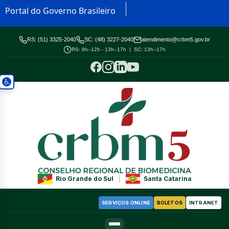
Portal do Governo Brasileiro
RS: (51) 3325-2040
SC: (48) 3227-2040
atendimento@crbm5.gov.br
RS: 8h–12h - 13h–17h | SC: 13h–17h
Rio Grande do Sul
|
Santa Catarina
SERVIÇOS ONLINE
BOLETOS
INTRANET