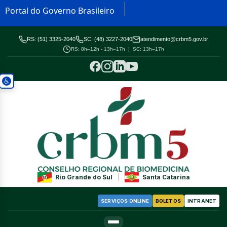
Portal do Governo Brasileiro
RS: (51) 3325-2040
SC: (48) 3227-2040
atendimento@crbm5.gov.br
RS: 8h–12h - 13h–17h | SC: 13h–17h
Rio Grande do Sul
|
Santa Catarina
SERVIÇOS ONLINE
BOLETOS
INTRANET