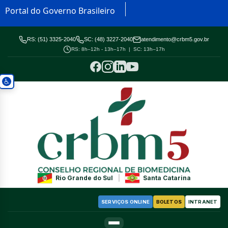
Portal do Governo Brasileiro
RS: (51) 3325-2040
SC: (48) 3227-2040
atendimento@crbm5.gov.br
RS: 8h–12h - 13h–17h | SC: 13h–17h
Rio Grande do Sul
|
Santa Catarina
SERVIÇOS ONLINE
BOLETOS
INTRANET