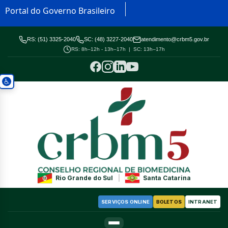
Portal do Governo Brasileiro
RS: (51) 3325-2040
SC: (48) 3227-2040
atendimento@crbm5.gov.br
RS: 8h–12h - 13h–17h | SC: 13h–17h
Rio Grande do Sul
|
Santa Catarina
SERVIÇOS ONLINE
BOLETOS
INTRANET