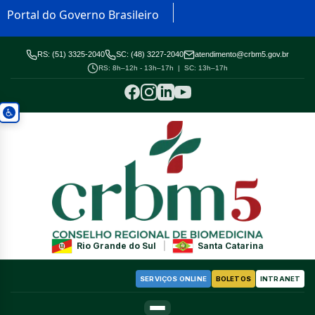
Portal do Governo Brasileiro
RS: (51) 3325-2040
SC: (48) 3227-2040
atendimento@crbm5.gov.br
RS: 8h–12h - 13h–17h | SC: 13h–17h
Rio Grande do Sul
|
Santa Catarina
SERVIÇOS ONLINE
BOLETOS
INTRANET