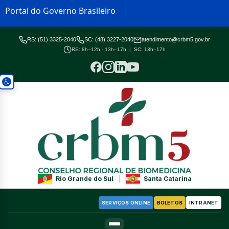
Portal do Governo Brasileiro
RS: (51) 3325-2040
SC: (48) 3227-2040
atendimento@crbm5.gov.br
RS: 8h–12h - 13h–17h | SC: 13h–17h
Rio Grande do Sul
|
Santa Catarina
SERVIÇOS ONLINE
BOLETOS
INTRANET