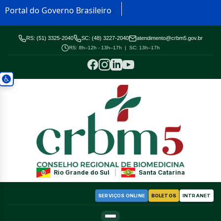
Portal do Governo Brasileiro
RS: (51) 3325-2040
SC: (48) 3227-2040
atendimento@crbm5.gov.br
RS: 8h–12h - 13h–17h | SC: 13h–17h
Rio Grande do Sul
|
Santa Catarina
SERVIÇOS ONLINE
BOLETOS
INTRANET