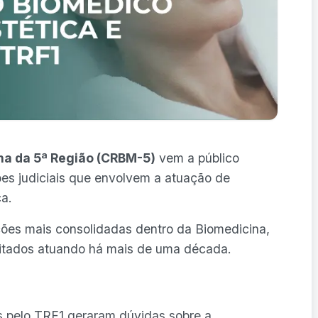
na da 5ª Região (CRBM-5)
vem a público
ões judiciais que envolvem a atuação de
a.
ções mais consolidadas dentro da Biomedicina,
itados atuando há mais de uma década.
 pelo TRF1 geraram dúvidas sobre a