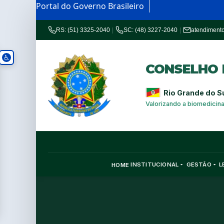
Portal do Governo Brasileiro
RS: (51) 3325-2040
|
SC: (48) 3227-2040
|
atendiment
CONSELHO R
Rio Grande do S
Valorizando a biomedicin
INSTITUCIONAL
GESTÃO
L
HOME