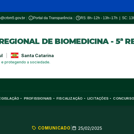
o@crbm5.gov.br
|
Portal da Transparência
|
RS: 8h–12h - 13h–17h | SC: 1
EGIONAL DE BIOMEDICINA - 5ª R
ul
|
Santa Catarina
a e protegendo a sociedade.
EGISLAÇÃO
PROFISSIONAIS
FISCALIZAÇÃO
LICITAÇÕES
CONCURS
COMUNICADO
|
25/02/2025