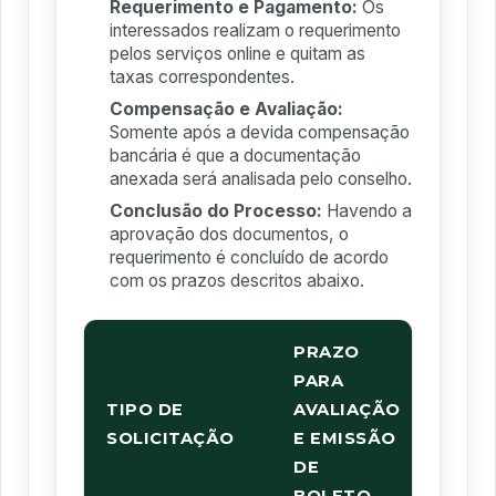
Requerimento e Pagamento:
Os
interessados realizam o requerimento
pelos serviços online e quitam as
taxas correspondentes.
Compensação e Avaliação:
Somente após a devida compensação
bancária é que a documentação
anexada será analisada pelo conselho.
Conclusão do Processo:
Havendo a
aprovação dos documentos, o
requerimento é concluído de acordo
com os prazos descritos abaixo.
PRAZO
PRAZ
PARA
LIBE
TIPO DE
AVALIAÇÃO
ALTE
SOLICITAÇÃO
E EMISSÃO
(APÓ
DE
PAGA
BOLETO