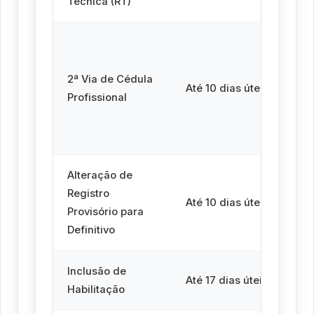
Técnica (RT)
At
út
2ª Via de Cédula
alt
Até 10 dias úteis
Profissional
tra
se
te
Alteração de
Registro
At
Até 10 dias úteis
Provisório para
úte
Definitivo
Inclusão de
At
Até 17 dias úteis
Habilitação
úte