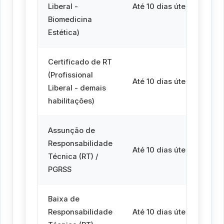
Liberal -
Até 10 dias úteis
úte
Biomedicina
Estética)
Certificado de RT
(Profissional
At
Até 10 dias úteis
Liberal - demais
úte
habilitações)
Assunção de
Responsabilidade
At
Até 10 dias úteis
Técnica (RT) /
úte
PGRSS
Baixa de
At
Responsabilidade
Até 10 dias úteis
úte