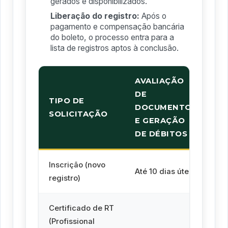
gerados e disponibilizados.
Liberação do registro:
Após o
pagamento e compensação bancária
do boleto, o processo entra para a
lista de registros aptos à conclusão.
AVALIAÇÃO
L
DE
D
TIPO DE
DOCUMENTOS
R
SOLICITAÇÃO
E GERAÇÃO
(A
DE DÉBITOS
P
Inscrição (novo
At
Até 10 dias úteis
registro)
úte
Certificado de RT
(Profissional
At