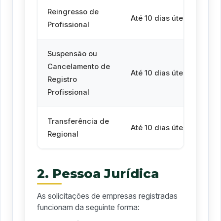
Reingresso de
At
Até 10 dias úteis
Profissional
úte
Suspensão ou
Cancelamento de
At
Até 10 dias úteis
Registro
úte
Profissional
Transferência de
At
Até 10 dias úteis
Regional
úte
2. Pessoa Jurídica
As solicitações de empresas registradas
funcionam da seguinte forma: