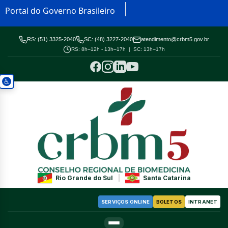
Portal do Governo Brasileiro
RS: (51) 3325-2040
SC: (48) 3227-2040
atendimento@crbm5.gov.br
RS: 8h–12h - 13h–17h | SC: 13h–17h
Rio Grande do Sul
|
Santa Catarina
SERVIÇOS ONLINE
BOLETOS
INTRANET