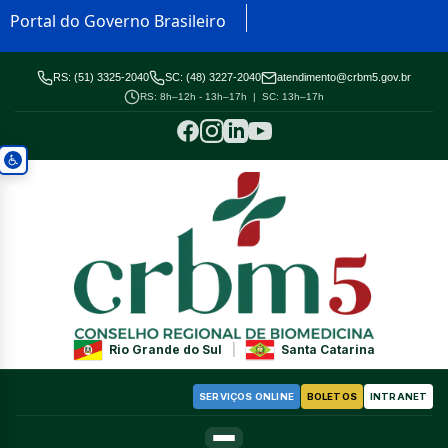
Portal do Governo Brasileiro
RS: (51) 3325-2040
SC: (48) 3227-2040
atendimento@crbm5.gov.br
RS: 8h–12h - 13h–17h | SC: 13h–17h
Rio Grande do Sul
|
Santa Catarina
SERVIÇOS ONLINE
BOLETOS
INTRANET