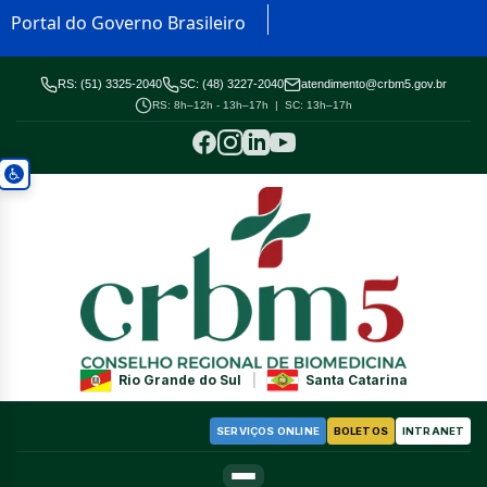
Portal do Governo Brasileiro
RS: (51) 3325-2040
SC: (48) 3227-2040
atendimento@crbm5.gov.br
RS: 8h–12h - 13h–17h | SC: 13h–17h
Rio Grande do Sul
|
Santa Catarina
SERVIÇOS ONLINE
BOLETOS
INTRANET