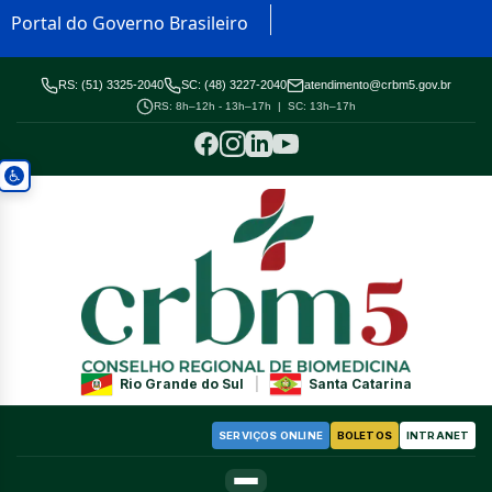
Portal do Governo Brasileiro
RS: (51) 3325-2040
SC: (48) 3227-2040
atendimento@crbm5.gov.br
RS: 8h–12h - 13h–17h | SC: 13h–17h
Rio Grande do Sul
|
Santa Catarina
SERVIÇOS ONLINE
BOLETOS
INTRANET