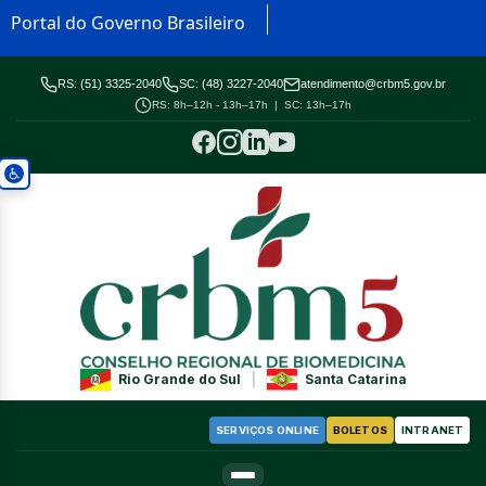
Portal do Governo Brasileiro
RS: (51) 3325-2040
SC: (48) 3227-2040
atendimento@crbm5.gov.br
RS: 8h–12h - 13h–17h | SC: 13h–17h
Rio Grande do Sul
|
Santa Catarina
SERVIÇOS ONLINE
BOLETOS
INTRANET