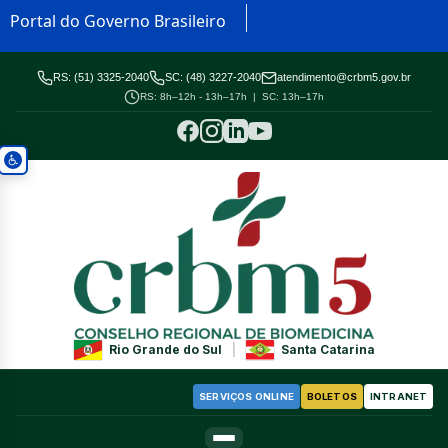
Portal do Governo Brasileiro
RS: (51) 3325-2040
SC: (48) 3227-2040
atendimento@crbm5.gov.br
RS: 8h–12h - 13h–17h | SC: 13h–17h
Rio Grande do Sul
|
Santa Catarina
SERVIÇOS ONLINE
BOLETOS
INTRANET