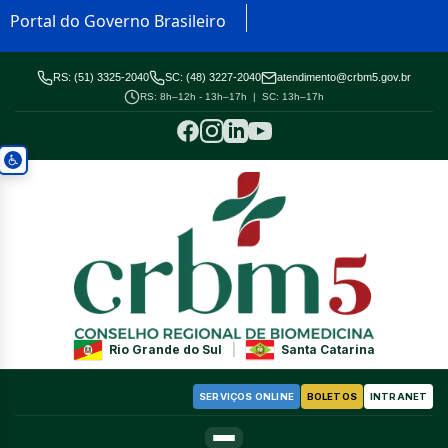
Portal do Governo Brasileiro
RS: (51) 3325-2040
SC: (48) 3227-2040
atendimento@crbm5.gov.br
RS: 8h–12h - 13h–17h | SC: 13h–17h
Rio Grande do Sul
|
Santa Catarina
SERVIÇOS ONLINE
BOLETOS
INTRANET