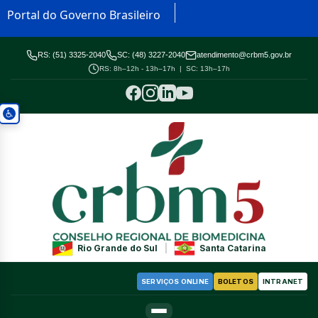
Portal do Governo Brasileiro
RS: (51) 3325-2040
SC: (48) 3227-2040
atendimento@crbm5.gov.br
RS: 8h–12h - 13h–17h | SC: 13h–17h
Rio Grande do Sul
|
Santa Catarina
SERVIÇOS ONLINE
BOLETOS
INTRANET