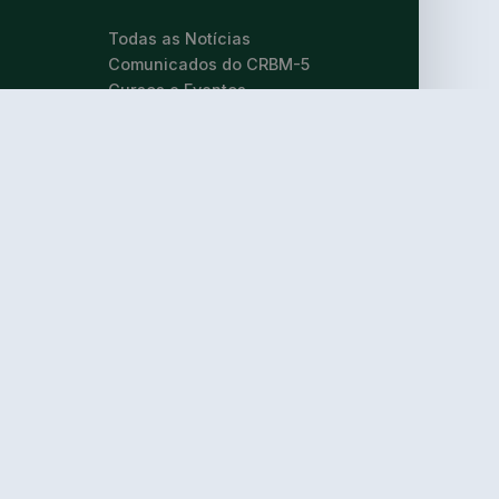
Todas as Notícias
Comunicados do CRBM-5
Cursos e Eventos
M 2024
s
LINKS ÚTEIS
ários
Dúvidas Frequentes
Serviços Online
Segurança da Informação e
Proteção de Dados - LGPD
Acesse seu boleto