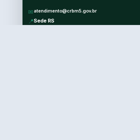
✉
atendimento@crbm5.gov.br
📍
Sede RS
Avenida Cairú, 1293
Bairro Navegantes — Porto Alegre – RS
CEP: 90230-031
📞 (51) 3325-2040
Horário:
Seg a Sex, das 08h às 12h e 13h às
17h
📍
Sede SC
Avenida Prefeito Osmar Cunha, 260 – sala 303
Centro – Florianópolis – SC
CEP: 88015-100
📞 (48) 3227-2040
Horário:
Seg a Sex, das 13h às 17h