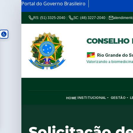
Portal do Governo Brasileiro
RS: (51) 3325-2040
|
SC: (48) 3227-2040
|
atendiment
CONSELHO R
Rio Grande do S
Valorizando a biomedicin
INSTITUCIONAL
GESTÃO
L
HOME
Solicitação 