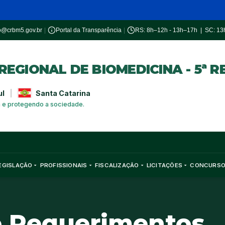
o@crbm5.gov.br
|
Portal da Transparência
|
RS: 8h–12h - 13h–17h | SC: 1
EGIONAL DE BIOMEDICINA - 5ª R
ul
|
Santa Catarina
a e protegendo a sociedade.
EGISLAÇÃO
PROFISSIONAIS
FISCALIZAÇÃO
LICITAÇÕES
CONCURS
de Requerimentos