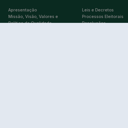
Apresentação
Leis e Decretos
Missão, Visão, Valores e
Processos Eleitorais
Política de Qualidade
Resoluções
Organograma
Colégio Eleitoral CFB
Carta de Serviços
Diretrizes Curriculare
Competências
Normativas
Políticas Institucionais
Concursos
Código de Ética e Conduta
Portarias Federais
Institucional
Plano de Cargos e Sal
Jurisdição
Acordos Coletivos de
Departamento de Registro
Pessoal
Departamento de
Portarias Regionais
Fiscalização
Departamento Jurídico
Palavra do Presidente
PROFISSIONAIS
Taxas e Anuidades
GESTÃO