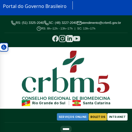
Portal do Governo Brasileiro
RS: (51) 3325-2040
SC: (48) 3227-2040
atendimento@crbm5.gov.br
RS: 8h–12h - 13h–17h | SC: 13h–17h
Rio Grande do Sul
|
Santa Catarina
SERVIÇOS ONLINE
BOLETOS
INTRANET