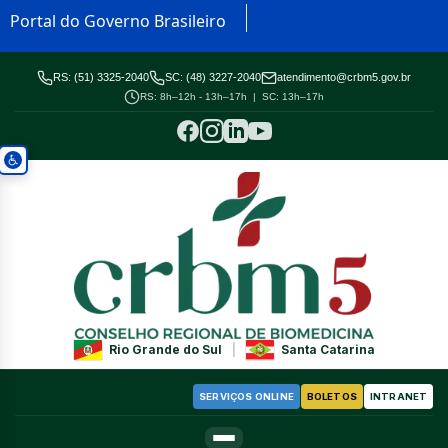
Portal do Governo Brasileiro
RS: (51) 3325-2040
SC: (48) 3227-2040
atendimento@crbm5.gov.br
RS: 8h–12h - 13h–17h | SC: 13h–17h
Rio Grande do Sul
|
Santa Catarina
SERVIÇOS ONLINE
BOLETOS
INTRANET