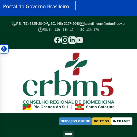
Portal do Governo Brasileiro
RS: (51) 3325-2040
SC: (48) 3227-2040
atendimento@crbm5.gov.br
RS: 8h–12h - 13h–17h | SC: 13h–17h
Rio Grande do Sul
|
Santa Catarina
SERVIÇOS ONLINE
BOLETOS
INTRANET