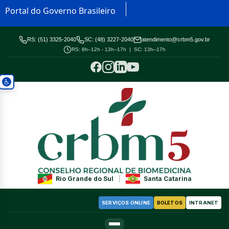
Portal do Governo Brasileiro
RS: (51) 3325-2040
SC: (48) 3227-2040
atendimento@crbm5.gov.br
RS: 8h–12h - 13h–17h | SC: 13h–17h
Rio Grande do Sul
|
Santa Catarina
SERVIÇOS ONLINE
BOLETOS
INTRANET