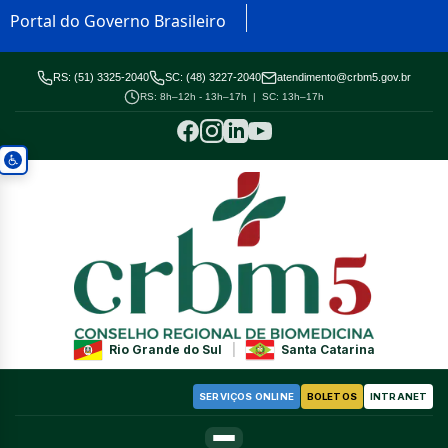
Portal do Governo Brasileiro
RS: (51) 3325-2040
SC: (48) 3227-2040
atendimento@crbm5.gov.br
RS: 8h–12h - 13h–17h | SC: 13h–17h
Rio Grande do Sul
|
Santa Catarina
SERVIÇOS ONLINE
BOLETOS
INTRANET