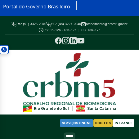
Portal do Governo Brasileiro
RS: (51) 3325-2040
SC: (48) 3227-2040
atendimento@crbm5.gov.br
RS: 8h–12h - 13h–17h | SC: 13h–17h
Rio Grande do Sul
|
Santa Catarina
SERVIÇOS ONLINE
BOLETOS
INTRANET