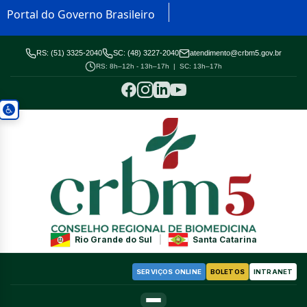
Portal do Governo Brasileiro
RS: (51) 3325-2040
SC: (48) 3227-2040
atendimento@crbm5.gov.br
RS: 8h–12h - 13h–17h | SC: 13h–17h
Rio Grande do Sul
|
Santa Catarina
SERVIÇOS ONLINE
BOLETOS
INTRANET