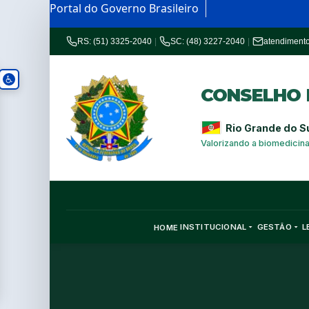
Portal do Governo Brasileiro
RS: (51) 3325-2040
|
SC: (48) 3227-2040
|
atendiment
CONSELHO R
Rio Grande do S
Valorizando a biomedicin
INSTITUCIONAL
GESTÃO
L
HOME