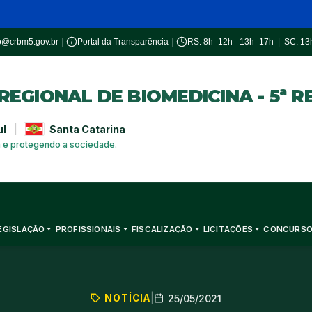
o@crbm5.gov.br
|
Portal da Transparência
|
RS: 8h–12h - 13h–17h | SC: 1
EGIONAL DE BIOMEDICINA - 5ª R
ul
|
Santa Catarina
a e protegendo a sociedade.
EGISLAÇÃO
PROFISSIONAIS
FISCALIZAÇÃO
LICITAÇÕES
CONCURS
NOTÍCIA
|
25/05/2021