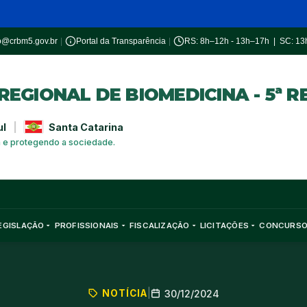
o@crbm5.gov.br
|
Portal da Transparência
|
RS: 8h–12h - 13h–17h | SC: 1
EGIONAL DE BIOMEDICINA - 5ª R
ul
|
Santa Catarina
a e protegendo a sociedade.
EGISLAÇÃO
PROFISSIONAIS
FISCALIZAÇÃO
LICITAÇÕES
CONCURS
NOTÍCIA
|
30/12/2024