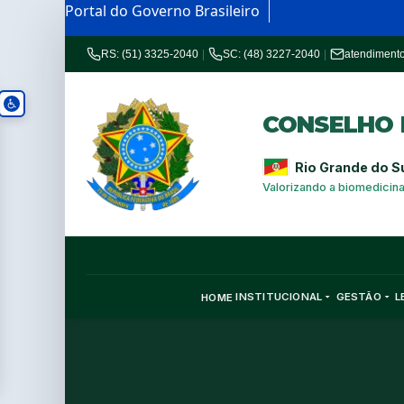
Portal do Governo Brasileiro
RS: (51) 3325-2040
|
SC: (48) 3227-2040
|
atendiment
CONSELHO R
Rio Grande do S
Valorizando a biomedicin
INSTITUCIONAL
GESTÃO
L
HOME