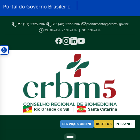
Portal do Governo Brasileiro
RS: (51) 3325-2040
SC: (48) 3227-2040
atendimento@crbm5.gov.br
RS: 8h–12h - 13h–17h | SC: 13h–17h
Rio Grande do Sul
|
Santa Catarina
SERVIÇOS ONLINE
BOLETOS
INTRANET