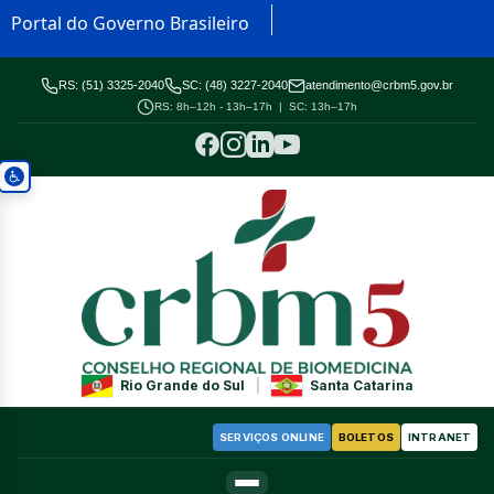
Portal do Governo Brasileiro
RS: (51) 3325-2040
SC: (48) 3227-2040
atendimento@crbm5.gov.br
RS: 8h–12h - 13h–17h | SC: 13h–17h
Rio Grande do Sul
|
Santa Catarina
SERVIÇOS ONLINE
BOLETOS
INTRANET