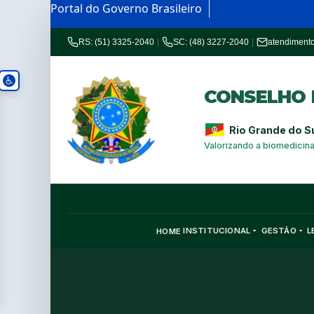
Portal do Governo Brasileiro
RS: (51) 3325-2040
|
SC: (48) 3227-2040
|
atendiment
CONSELHO R
Rio Grande do S
Valorizando a biomedicin
INSTITUCIONAL
GESTÃO
L
HOME