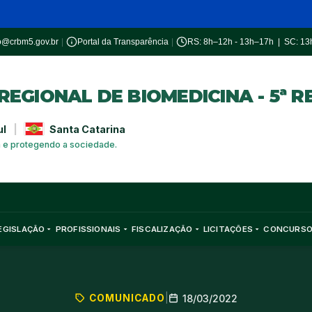
o@crbm5.gov.br
|
Portal da Transparência
|
RS: 8h–12h - 13h–17h | SC: 1
EGIONAL DE BIOMEDICINA - 5ª R
ul
|
Santa Catarina
a e protegendo a sociedade.
EGISLAÇÃO
PROFISSIONAIS
FISCALIZAÇÃO
LICITAÇÕES
CONCURS
COMUNICADO
|
18/03/2022