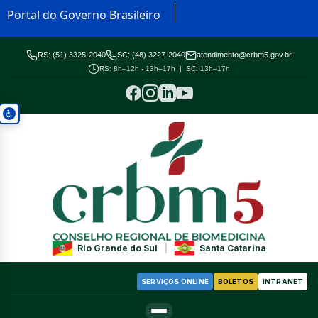
Portal do Governo Brasileiro
RS: (51) 3325-2040
SC: (48) 3227-2040
atendimento@crbm5.gov.br
RS: 8h–12h - 13h–17h | SC: 13h–17h
Rio Grande do Sul
|
Santa Catarina
SERVIÇOS ONLINE
BOLETOS
INTRANET