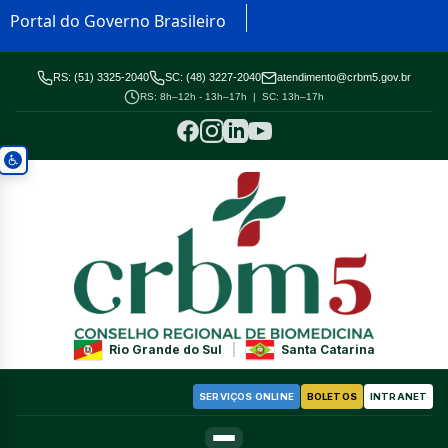
Portal do Governo Brasileiro
RS: (51) 3325-2040
SC: (48) 3227-2040
atendimento@crbm5.gov.br
RS: 8h–12h - 13h–17h | SC: 13h–17h
Rio Grande do Sul
|
Santa Catarina
SERVIÇOS ONLINE
BOLETOS
INTRANET