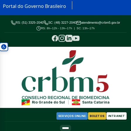
Portal do Governo Brasileiro
RS: (51) 3325-2040
SC: (48) 3227-2040
atendimento@crbm5.gov.br
RS: 8h–12h - 13h–17h | SC: 13h–17h
Rio Grande do Sul
|
Santa Catarina
SERVIÇOS ONLINE
BOLETOS
INTRANET