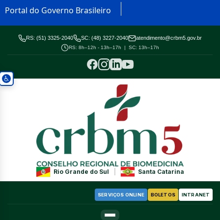
Portal do Governo Brasileiro
RS: (51) 3325-2040
SC: (48) 3227-2040
atendimento@crbm5.gov.br
RS: 8h–12h - 13h–17h | SC: 13h–17h
Rio Grande do Sul
|
Santa Catarina
SERVIÇOS ONLINE
BOLETOS
INTRANET