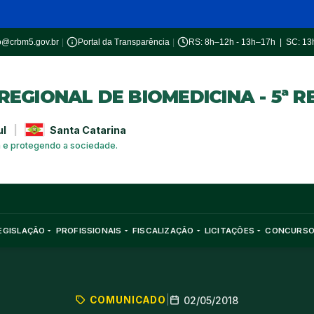
o@crbm5.gov.br
|
Portal da Transparência
|
RS: 8h–12h - 13h–17h | SC: 1
EGIONAL DE BIOMEDICINA - 5ª R
ul
|
Santa Catarina
a e protegendo a sociedade.
EGISLAÇÃO
PROFISSIONAIS
FISCALIZAÇÃO
LICITAÇÕES
CONCURS
COMUNICADO
|
02/05/2018