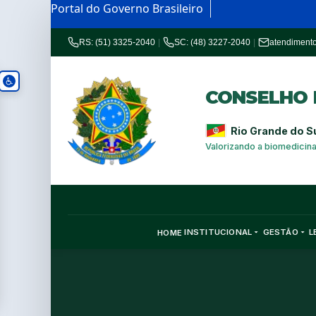
Portal do Governo Brasileiro
RS: (51) 3325-2040
|
SC: (48) 3227-2040
|
atendiment
CONSELHO R
Rio Grande do S
Valorizando a biomedicin
INSTITUCIONAL
GESTÃO
L
HOME