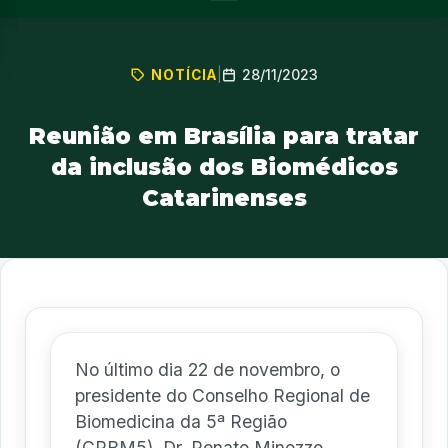
28/11/2023
NOTÍCIA
|
Reunião em Brasília para tratar
da inclusão dos Biomédicos
Catarinenses
No último dia 22 de novembro, o
presidente do Conselho Regional de
Biomedicina da 5ª Região
(CRBM5), Dr. Renato Minozzo,