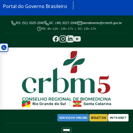
Portal do Governo Brasileiro
RS: (51) 3325-2040
SC: (48) 3227-2040
atendimento@crbm5.gov.br
RS: 8h–12h - 13h–17h | SC: 13h–17h
Rio Grande do Sul
|
Santa Catarina
SERVIÇOS ONLINE
BOLETOS
INTRANET