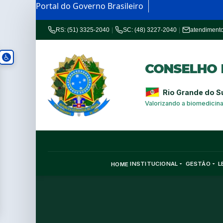
Portal do Governo Brasileiro
RS: (51) 3325-2040
|
SC: (48) 3227-2040
|
atendiment
CONSELHO R
Rio Grande do S
Valorizando a biomedicin
INSTITUCIONAL
GESTÃO
L
HOME