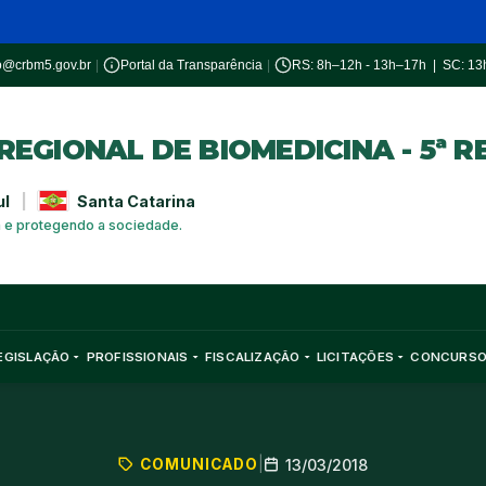
o@crbm5.gov.br
|
Portal da Transparência
|
RS: 8h–12h - 13h–17h | SC: 1
EGIONAL DE BIOMEDICINA - 5ª R
ul
|
Santa Catarina
a e protegendo a sociedade.
EGISLAÇÃO
PROFISSIONAIS
FISCALIZAÇÃO
LICITAÇÕES
CONCURS
COMUNICADO
|
13/03/2018