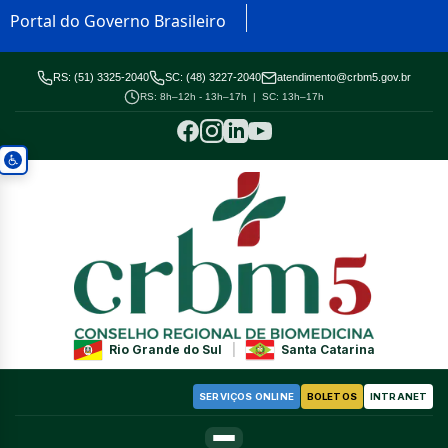
Portal do Governo Brasileiro
RS: (51) 3325-2040
SC: (48) 3227-2040
atendimento@crbm5.gov.br
RS: 8h–12h - 13h–17h | SC: 13h–17h
Rio Grande do Sul
|
Santa Catarina
SERVIÇOS ONLINE
BOLETOS
INTRANET