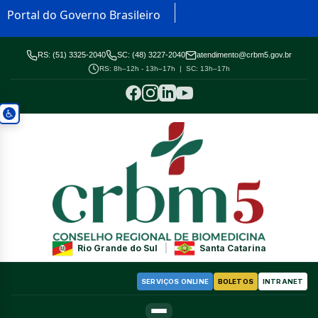
Portal do Governo Brasileiro
RS: (51) 3325-2040
SC: (48) 3227-2040
atendimento@crbm5.gov.br
RS: 8h–12h - 13h–17h | SC: 13h–17h
Rio Grande do Sul
|
Santa Catarina
SERVIÇOS ONLINE
BOLETOS
INTRANET