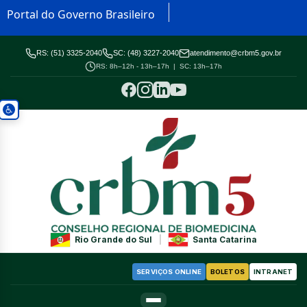
Portal do Governo Brasileiro
RS: (51) 3325-2040
SC: (48) 3227-2040
atendimento@crbm5.gov.br
RS: 8h–12h - 13h–17h | SC: 13h–17h
Rio Grande do Sul
|
Santa Catarina
SERVIÇOS ONLINE
BOLETOS
INTRANET