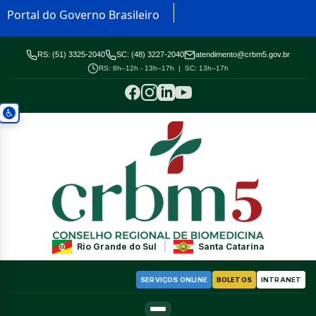
Portal do Governo Brasileiro
RS: (51) 3325-2040
SC: (48) 3227-2040
atendimento@crbm5.gov.br
RS: 8h–12h - 13h–17h | SC: 13h–17h
Rio Grande do Sul
|
Santa Catarina
SERVIÇOS ONLINE
BOLETOS
INTRANET