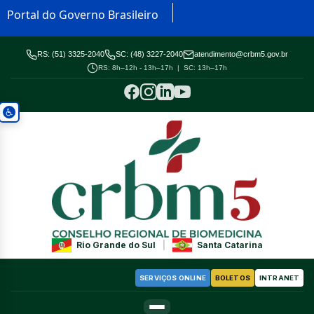
Portal do Governo Brasileiro
RS: (51) 3325-2040
SC: (48) 3227-2040
atendimento@crbm5.gov.br
RS: 8h–12h - 13h–17h | SC: 13h–17h
Rio Grande do Sul
|
Santa Catarina
SERVIÇOS ONLINE
BOLETOS
INTRANET