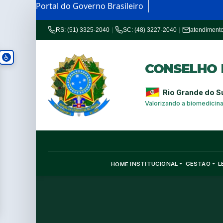
Portal do Governo Brasileiro
RS: (51) 3325-2040
|
SC: (48) 3227-2040
|
atendiment
CONSELHO R
Rio Grande do S
Valorizando a biomedicin
INSTITUCIONAL
GESTÃO
L
HOME