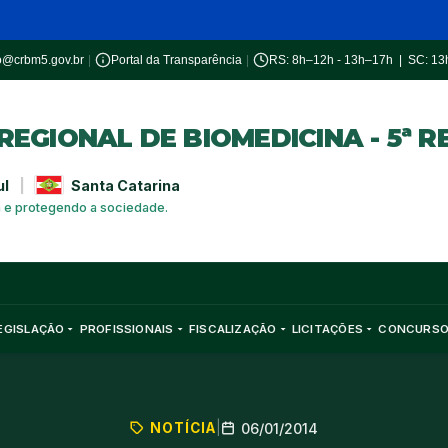
o@crbm5.gov.br
|
Portal da Transparência
|
RS: 8h–12h - 13h–17h | SC: 1
EGIONAL DE BIOMEDICINA - 5ª R
ul
|
Santa Catarina
a e protegendo a sociedade.
EGISLAÇÃO
PROFISSIONAIS
FISCALIZAÇÃO
LICITAÇÕES
CONCURS
NOTÍCIA
|
06/01/2014