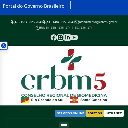
Portal do Governo Brasileiro
RS: (51) 3325-2040
SC: (48) 3227-2040
atendimento@crbm5.gov.br
RS: 8h–12h - 13h–17h | SC: 13h–17h
Rio Grande do Sul
|
Santa Catarina
SERVIÇOS ONLINE
BOLETOS
INTRANET