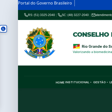
Portal do Governo Brasileiro
RS: (51) 3325-2040
|
SC: (48) 3227-2040
|
atendiment
CONSELHO R
Rio Grande do S
Valorizando a biomedicin
INSTITUCIONAL
GESTÃO
L
HOME