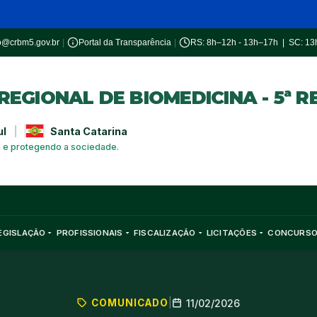
o@crbm5.gov.br
|
Portal da Transparência
|
RS: 8h–12h - 13h–17h | SC: 1
EGIONAL DE BIOMEDICINA - 5ª R
ul
|
Santa Catarina
a e protegendo a sociedade.
EGISLAÇÃO
PROFISSIONAIS
FISCALIZAÇÃO
LICITAÇÕES
CONCURS
COMUNICADO
|
11/02/2026