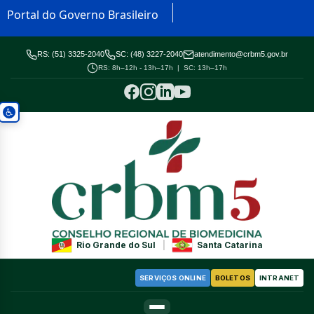
Portal do Governo Brasileiro
RS: (51) 3325-2040
SC: (48) 3227-2040
atendimento@crbm5.gov.br
RS: 8h–12h - 13h–17h | SC: 13h–17h
Rio Grande do Sul
|
Santa Catarina
SERVIÇOS ONLINE
BOLETOS
INTRANET