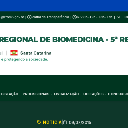
o@crbm5.gov.br
|
Portal da Transparência
|
RS: 8h–12h - 13h–17h | SC: 1
EGIONAL DE BIOMEDICINA - 5ª R
ul
|
Santa Catarina
a e protegendo a sociedade.
EGISLAÇÃO
PROFISSIONAIS
FISCALIZAÇÃO
LICITAÇÕES
CONCURS
NOTÍCIA
|
09/07/2015