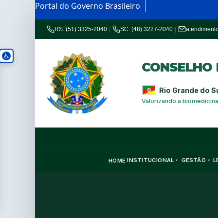
Portal do Governo Brasileiro
RS: (51) 3325-2040
|
SC: (48) 3227-2040
|
atendiment
CONSELHO R
Rio Grande do S
Valorizando a biomedicin
INSTITUCIONAL
GESTÃO
L
HOME