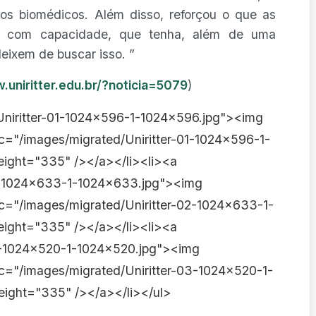
ros biomédicos. Além disso, reforçou o que as
 com capacidade, que tenha, além de uma
eixem de buscar isso. ”
.uniritter.edu.br/?noticia=5079
)
Uniritter-01-1024x596-1-1024x596.jpg"><img
c="/images/migrated/Uniritter-01-1024x596-1-
eight="335" /></a></li><li><a
02-1024x633-1-1024x633.jpg"><img
c="/images/migrated/Uniritter-02-1024x633-1-
eight="335" /></a></li><li><a
03-1024x520-1-1024x520.jpg"><img
c="/images/migrated/Uniritter-03-1024x520-1-
eight="335" /></a></li></ul>