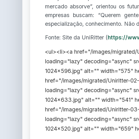
mercado absorve”, orientou os futu
empresas buscam: “Querem gente
especialização, conhecimento. Não d
Fonte: Site da UniRitter (
https://www
<ul><li><a href="/images/migrated/
loading="lazy" decoding="async" sr
1024x596.jpg" alt="" width="575" h
href="/images/migrated/Uniritter-
loading="lazy" decoding="async" sr
1024x633.jpg" alt="" width="541" h
href="/images/migrated/Uniritter-
loading="lazy" decoding="async" sr
1024x520.jpg" alt="" width="659" h