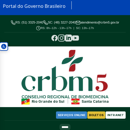
Portal do Governo Brasileiro
RS: (51) 3325-2040
SC: (48) 3227-2040
atendimento@crbm5.gov.br
RS: 8h–12h - 13h–17h | SC: 13h–17h
Rio Grande do Sul
|
Santa Catarina
SERVIÇOS ONLINE
BOLETOS
INTRANET