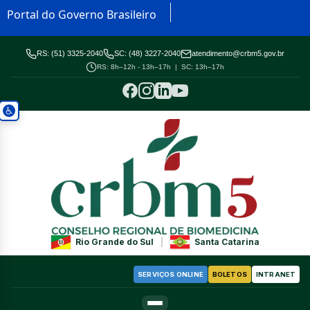
Portal do Governo Brasileiro
RS: (51) 3325-2040
SC: (48) 3227-2040
atendimento@crbm5.gov.br
RS: 8h–12h - 13h–17h | SC: 13h–17h
Rio Grande do Sul
|
Santa Catarina
SERVIÇOS ONLINE
BOLETOS
INTRANET