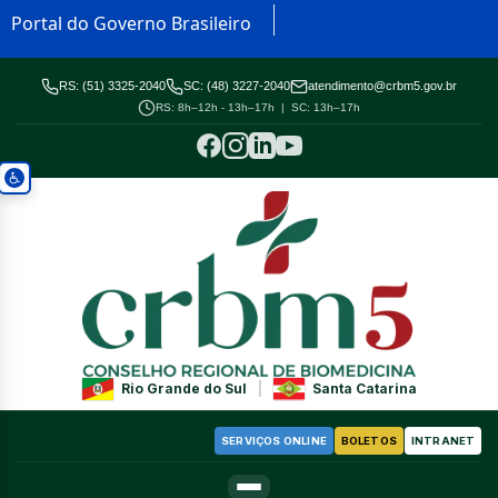
Portal do Governo Brasileiro
RS: (51) 3325-2040
SC: (48) 3227-2040
atendimento@crbm5.gov.br
RS: 8h–12h - 13h–17h | SC: 13h–17h
Rio Grande do Sul
|
Santa Catarina
SERVIÇOS ONLINE
BOLETOS
INTRANET