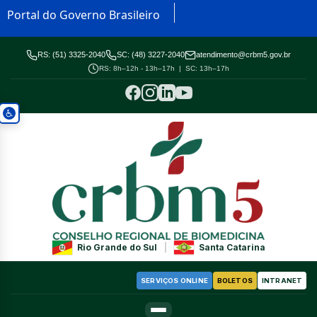
Portal do Governo Brasileiro
RS: (51) 3325-2040
SC: (48) 3227-2040
atendimento@crbm5.gov.br
RS: 8h–12h - 13h–17h | SC: 13h–17h
Rio Grande do Sul
|
Santa Catarina
SERVIÇOS ONLINE
BOLETOS
INTRANET